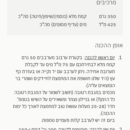
מרכיבים
350 גרם
קמח מלא (כוסמין/שיפון/חיטה) סה"כ
425 מ"ל
מים (עדיף מסוננים) סה"כ
אופן ההכנה
יום ראשון להכנה
: בקערת ערבוב מערבבים 50 גרם
קמח מלא לבחירתכם עם 75 מ"ל מים עד לקבלת
תערובת אחידה. ניתן לערבב עם יד נקייה או בעזרת כף
עץ (היד שלנו חושפת את המחמצת לחיידקים ושמרי בר
הנמצאים עליה).
מכסים במגבת רטובה (חשוב לשמור על המגבת רטובה
כל הזמן!!) או בניילון נצמד ומשאירים על השיש בטמפ'
חדר (25-28 מעלות עושות טוב למחמצת לאורך כל ימות
ההכנה).
ביום זה יש לערבב קלות פעמיים נוספות.
יום שני להכנה
: מוסיפים לקערה 200 גר' קמח ו-150