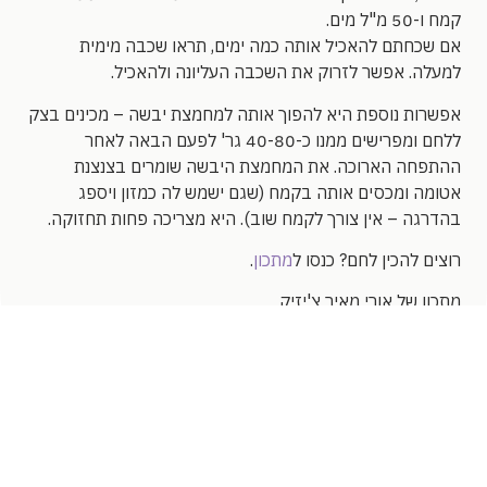
קמח ו-50 מ"ל מים.
אם שכחתם להאכיל אותה כמה ימים, תראו שכבה מימית
למעלה. אפשר לזרוק את השכבה העליונה ולהאכיל.
אפשרות נוספת היא להפוך אותה למחמצת יבשה – מכינים בצק
ללחם ומפרישים ממנו כ-40-80 גר' לפעם הבאה לאחר
ההתפחה הארוכה. את המחמצת היבשה שומרים בצנצנת
אטומה ומכסים אותה בקמח (שגם ישמש לה כמזון ויספג
בהדרגה – אין צורך לקמח שוב). היא מצריכה פחות תחזוקה.
רוצים להכין לחם? כנסו ל
מתכון
.
מתכון של אורי מאיר צ'יזיק