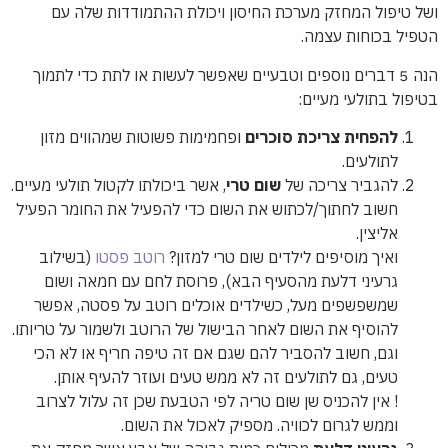
ושל טיפול המחזק מערכת החיסון ויכולת ההתמודדות שלה עם
הטפיל בכוחות עצמה.
הנה 5 דברים נוספים וטבעיים שאפשר לעשות או לתת כדי לתמוך
בטיפול בתולעי מעיים:
להפחית צריכת סוכרים
ופחמימות פשוטות שמהווים מזון
לתולעים.
להגביר צריכה של
שום טרי
, אשר ביכולתו לקטול תולעי מעיים.
חשוב לחתוך/לכתוש את השום כדי להפעיל את החומר הפעיל
אליצין.
ואיך מוסיפים לילדים שום טרי למזון?
רוטב פסטו
(בשילוב
גרעיני דלעת מהסעיף הבא), פרוסת לחם עם חמאה ושום
שמשפשפים מעל, כשילדים אוכלים רוטב על פסטה, אפשר
להוסיף את השום לאחר הבישול של הרוטב ולשמור על טריותו.
וגם, חשוב להסביר להם שגם אם זה טיפה חריף או לא הכי
טעים, גם לתולעים זה לא ממש טעים ועוזר להעיף אותן.
! אין להכניס שן שום טריה לפי הטבעת שכן זה עלול לצרוב
וממש לגרום לכוויה. מספיק לאכול את השום.