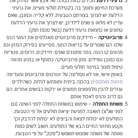
גרעיני דלעת
מכילים כמות גבוהה של אבץ אשר מחזק את
מערכת החיסון ותומך בה בקטילת תולעי מעיים. את גרעיני
הדלעת יש לצרוך בצורתם הטבעית, ללא קלייה וכמובן, שאם
עדיין לא מלאו 5 שנים לילדיכן, יש לצרוך את גרעיני הדלעת
טחונים או כחמאת גרעיני דלעת (בשל סכנת חנק).
פרוביוטיקה
– חיידקים פרוביוטיים מאכלסים את המעי הגס
שלנו. הם שומרים על בריאות המעי, מסייעים בפירוק המזון וגם
מהווים קו הגנה בפני פתוגנים שונים: חיידקים, וירוסים, פטריות
וגם כמובן טפילים. מתן פרוביוטיקה כתוסף או במזון מהווה
טיפול תומך במיגור תולעי מעיים.
באופן אישי, אני לא ממליצה על יוגורטים פרוביוטים ומעדיפה
מזונות מותססים
בהכנה ביתית ותופתעו לגלות, כשהילדים
עוזרים להכין מלפפונים חמוצים או ירקות כבושים אחרים, הם
גם לרוב נהנים לאכול אותם.
משחת החתלה
– שימוש במשחת החתלה לפני השינה (גם
לפני שנ"צ) חשובה למניעת יציאת תולעים אל פי הטבעת,
התולעים לא יכולות לצאת והביצים לא יכולות להדבק וכך
נקטע מחזור החיים הבא של התולעים. חשוב לשים כמות
נאותה של משחה שממש תשמש כ"פקק" על פי הטבעת.