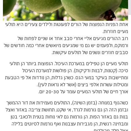
אחת הפניות הנפוצות של הורים לפעוטות ולילדים צעירים היא תולעי
מעיים חוזרות.
רוב ההורים מגיעים אליי אחרי סבב אחד או שניים לפחות של
ורמוקס, ולפעמים יש גם מי שמגיעים מיואשים אחרי כמה חודשים של
סבבים חוזרים ונשנים של תולעים עיקשות.
תולעי מעיים הן טפילים במערכת העיכול. הנפוצות ביותר הן תולעי
סיכה (קטנות, לבנות ודקיקות). הן פולשות למערכת העיכול
ומתיישבות בעיקר במעי הגס. כשהן גדלות, הן נודדות אל פי הטבעת
ומטילות עשרות אלפי ביצים (אשר לא נראות לעין).
אורך חיים של תולעי המעיים עומד על 20-30 יום.
כשהגוף במנוחה (בזמן השינה), התולעים מעמידות את דור ההמשך
ובזמן הזה הן גם גורמות לגרד, אי שקט, תחושת צריבה באזור ואצל
בנות גם באזור הפות. הן גורמות גם לאי נוחות בטנית ולכאבי בטן
ומבחינה רגשית, הן מגבירות עצבנות ואף גורמות לסיוטים בלילה
אצל חלק מהילדים.