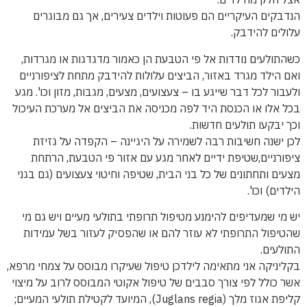
הנדבקים העיקריים הם פעוטות וילדים צעירים, אך גם מבוגרים
עלולים להידבק.
כשהתולעים נודדות אל פי הטבעת הן כאמור מדגדגות או מגרדות,
ואם הילד מגרד באזור, הביצים עלולות להידבק מתחת לציפורניים
ולעבור לכל דבר שייגע בו – צעצועים, מצעים, מגבות, מזון וכו'. מגע
בכל אלו או הכנסת היד לפה מכניסה את הביצים אל מערכת העיכול
וכך יבקעו תולעים חדשות.
לכן ישנה חשיבות רבה לשמירה על היגיינה – הקפדה על גזיזת
ציפורניים,שטיפת ידיים לאחר מגע עם אזור פי הטבעת, הרתחת
מצעים ותחתונים של כל בני הבית, שטיפה וחיטוי צעצועים (גם בגני
הילדים) וכו'.
יש מי שמעדיפים להימנע מטיפול תרופתי בתולעי מעיים ויש גם מי
שהטיפול התרופתי לא עוזר להם או שהפסיק לעזור בשל עמידות
התולעים.
בקליניקה אני מתאימה לילדכן טיפול שעיקרו מבוסס על צמחי מרפא,
אשר כולל לפי צורך סבבים של טיפול אקוטי המבוסס לרוב על מיצוי
קליפת אגוז מלך (Juglans regia), המיועד לקטילת תולעי המעיים;