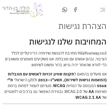
המטבח שלי
יצירת קשר
סדנאות בישול
סוגי טיפולים
הצהרת נגישות
המחויבות שלנו לנגישות
HilaYourway.co.il מחויבת להנגשת שירותיה הדיגיטליים לכלל
הציבור, ובהם אנשים עם מוגבלות. אנו משקיעים מאמצים ומשאבים
כדי לוודא שהאתר יהיה נגיש, ברור ופשוט לשימוש.
אנו פועלים בהתאם ל
תקנות שוויון זכויות לאנשים עם מוגבלות
(התאמות נגישות לשירות), תשע"ג–2013
ולתקן הישראלי
ת"י
5568
המבוסס על הנחיות
WCAG
. מטרתנו לעמוד לפחות ברמת
תאימות
AA
של WCAG 2.0, ובמידת האפשר גם ברכיבים רלוונטיים
של
WCAG 2.1 AA
.