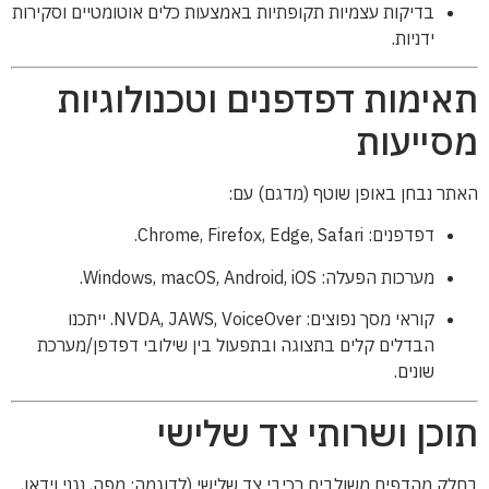
בדיקות עצמיות תקופתיות באמצעות כלים אוטומטיים וסקירות
ידניות.
תאימות דפדפנים וטכנולוגיות
מסייעות
האתר נבחן באופן שוטף (מדגם) עם:
דפדפנים: Chrome, Firefox, Edge, Safari.
מערכות הפעלה: Windows, macOS, Android, iOS.
קוראי מסך נפוצים: NVDA, JAWS, VoiceOver. ייתכנו
הבדלים קלים בתצוגה ובתפעול בין שילובי דפדפן/מערכת
שונים.
תוכן ושרותי צד שלישי
בחלק מהדפים משולבים רכיבי צד שלישי (לדוגמה: מפה, נגני וידאו,