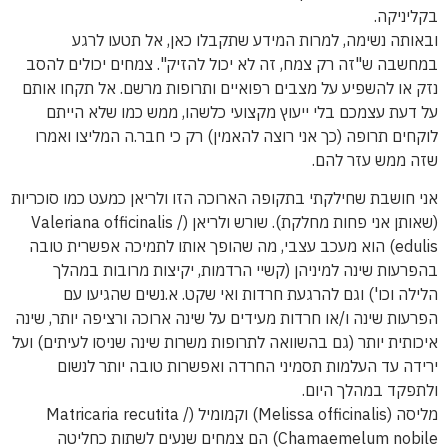
בקליניקה.
ובאותה נשימה, למרות המידע שתקבלו כאן, אל תטעו לרגע
במחשבה ש"זה רק צמח, זה לא יכול להזיק". צמחים יכולים להסב
נזק או להשפיע על מצבים רפואיים ותרופות מרשם. אל תקחו אותם
על דעת עצמכם בלי ייעוץ מקצועי כלשהו, ממש כמו שלא הייתם
לוקחים תרופה (כך אני רוצה להאמין) רק כי חבר.ה המליצו ואמרו
שזה ממש עזר להם.
אני חושבת שחילקתי בתקופה הארוכה הזו ולריאן כמעט כמו סוכריות
(שאותן אני פחות מחלקת). שורש ולריאן (Valeriana officinalis /
edulis) הוא מעכב עצבי, מה שהופך אותו לתמיכה אפשרית טובה
בהפרעות שינה למיניהן (קשיי הרדמות, יקיצות מרובות במהלך
הלילה וכו') וגם להרגעת חרדות ואי שקט. א.נשים שהגיעו עם
הפרעות שינה ו/או חרדות מעידים על שינה ארוכה ורציפה יותר, שינה
איכותית יותר (גם בהשוואה לתרופות משרות שינה שניסו לעיתים) ועל
ירידה עד העלמות תסמיני החרדה ואפשרות טובה יותר לנשום
ולתפקד במהלך היום.
מליסה (Melissa officinalis) וקמומיל (Matricaria recutita /
Chamaemelum nobile) הם צמחים שנעים לשתות כחליטה