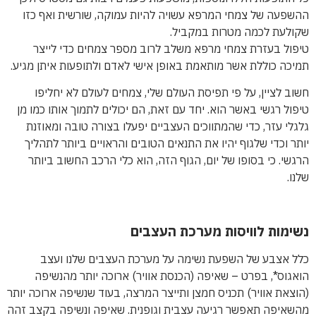
ההשפעה של צמחי המרפא עשויה להיות עמוקה, שורשית ואף כזו
שקולעת לכמה מטרות במקביל.
טיפול בעזרת צמחי מרפא משלב לרוב מספר צמחים כדי לייצר
תמיכה כוללת אשר מותאמת באופן אישי לאדם ולתופעות איתן מגיע.
חשוב לציין, על פי תפיסת העולם שלי, צמחים לעולם לא יחליפו
טיפול רגשי באשר הוא. יחד עם זאת, הם יכולים לתמוך אותו כמו מן
גלגלי עזר, כדי שהמתווכים העצביים יפעלו בצורה טובה ומאוזנת
יותר וכדי שלגוף יהיו את התנאים הטובים והראויים ביותר לתהליך
הרגשי. כי בסופו של יום, הגוף הזה, הוא כלי הרכב החשוב ביותר
שלנו.
נשימות לוויסות מערכת העצבים
כלל אצבע של השפעת נשימה על מערכת העצבים שלנו ועצב
הואגוס*, בפרט – שאיפה (הכנסת אוויר) ארוכה יותר מהנשיפה
(הוצאת אוויר) תכניס חמצן ותייצר המרצה, בעוד שנשיפה ארוכה יותר
מהשאיפה תאפשר רגיעה עצבית וגופנית. שאיפה ונשיפה בקצב זהה