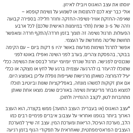
יווסתו את עצב הואגוס ויובילו לאיזון.
אולי כבר יצא לכם להתנסות או לשמוע על נשימת קופסא –
שאיפה-החזקת אוויר-נשיפה-החזקה וחוזר חלילה בספירה קבועה
וזהה של 3-5 שניות (תלוי במיומנות האישית שלכם) לכל ארבע
הפעולות. תרגול נשימה זה תומך בזמן חרדה/התקף חרדה ומאפשר
תחושת שליטה מחודשת על העצמי.
אפשר לתרגל נשימות מודעות באשר יהיו 5 דקות ביום – עם הקימה
בבוקר, בהפסקת צהרים, בערב לפני השינה ואפילו באוטו לפני
שנכנסים לפגישה. תרגול שגרתי יומיומי יעזור לבסס את הנשימה ככלי
שתוכלו להיעזר בו להרגעה עצמית ברגע של לחץ או מצוקה או ככלי
יעיל להמרצה כשאתן מרגישות שעייפות נופלת עליכן באמצע היום.
אם אתן זקוקות למשהו מונחה, באפליקציות שונות וביוטיוב תוכלו
למצוא מבחר מדיטציות נשימה באורכים שונים. מצאו אחת שאתן
מתחברות לטון, לקצב ההנחייה ולתוכן.
*עצב הואגוס (או בעברית: העצב התועה) ממש בקצרה, הוא העצב
הארוך ביותר בגופנו ואחראי על עצבוב איברים פנימיים רבים כמו
הלב, מערכת העיכול, הריאות ומערכת המין. עצב זה שייך למערכת
העצבים הפראסימפתטית, שאחראית על תפקודי הגוף בזמן רגיעה