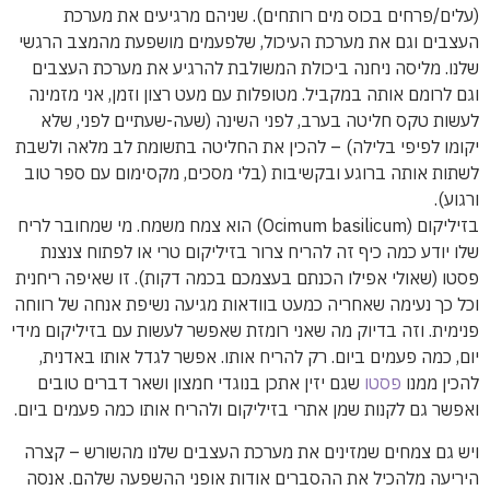
(עלים/פרחים בכוס מים רותחים). שניהם מרגיעים את מערכת
העצבים וגם את מערכת העיכול, שלפעמים מושפעת מהמצב הרגשי
שלנו. מליסה ניחנה ביכולת המשולבת להרגיע את מערכת העצבים
וגם לרומם אותה במקביל. מטופלות עם מעט רצון וזמן, אני מזמינה
לעשות טקס חליטה בערב, לפני השינה (שעה-שעתיים לפני, שלא
יקומו לפיפי בלילה) – להכין את החליטה בתשומת לב מלאה ולשבת
לשתות אותה ברוגע ובקשיבות (בלי מסכים, מקסימום עם ספר טוב
ורגוע).
בזיליקום (Ocimum basilicum) הוא צמח משמח. מי שמחובר לריח
שלו יודע כמה כיף זה להריח צרור בזיליקום טרי או לפתוח צנצנת
פסטו (שאולי אפילו הכנתם בעצמכם בכמה דקות). זו שאיפה ריחנית
וכל כך נעימה שאחריה כמעט בוודאות מגיעה נשיפת אנחה של רווחה
פנימית. וזה בדיוק מה שאני רומזת שאפשר לעשות עם בזיליקום מידי
יום, כמה פעמים ביום. רק להריח אותו. אפשר לגדל אותו באדנית,
להכין ממנו
פסטו
שגם יזין אתכן בנוגדי חמצון ושאר דברים טובים
ואפשר גם לקנות שמן אתרי בזיליקום ולהריח אותו כמה פעמים ביום.
ויש גם צמחים שמזינים את מערכת העצבים שלנו מהשורש – קצרה
היריעה מלהכיל את ההסברים אודות אופני ההשפעה שלהם. אנסה