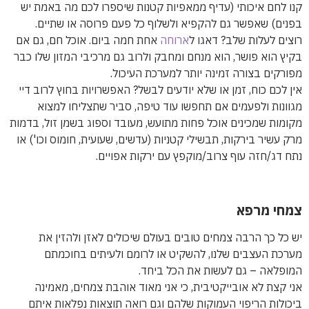
קנו לחם איכותי (עדיף ממאפיות קטנות שיספרו לכם מה באמת יש
בפנים) שאפשר גם להקפיא ולשלוף כל פעם פרוסה או שתיים.
רוצים לעלות שלב? דאגו ל
ארוחה
אחת חמה ביום. אוכל חם, גם אם
בקיץ הוא פושר, הוא מנחם ומחבק ולרוב גם מרכיבי המזון שלו כבר
מפורקים בצורה זמינה יותר למערכת העיכול.
אין לכם כוח, זמן או שלא יודעים לבשל? האפשרויות בחוץ לרוב דיי
מגוונות ולפעמים אם תחפשו עוד טיפה, סביר שתצליחו למצוא
מקומות שמכינים אוכל פחות מתועש, מעובד וספוג בשמן זול, בדמות
מרק עשיר בירקות, תבשילי קטניות (עדשים, שעועית, חומוס וכו') או
נתח דג/חזה עוף צרוב/מוקפץ עם ירקות אפויים.
צמחי מרפא
יש כל כך הרבה צמחים טובים בעולם שיכולים לאזן ולהזין את
מערכת העצבים שלנו, להשקיט או לרומם ולעיתים בחוכמתם
המופלאה – גם לעשות את הכל ביחד.
אני קצת לא אובייקטיבית, כי אני מאוד אוהבת צמחים, מאמינה
ביכולות הריפוי העמוקות שלהם וגם רואה תוצאות נפלאות איתם