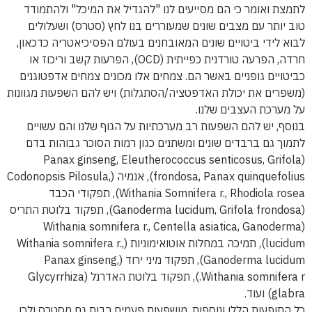
לתמצת ואומר כי הם מסייעים לנו "להגדיל את המיכל" ולהתמודד
טוב יותר עם מצבים שונים שמעוררים בנו לחץ (סטרס) ושעלולים
לבוא לידי ביטויים שונים המאובחנים בעולם הפסיכיאטריה כדכאון,
חרדה, הפרעה טורדנית כפייתית (OCD), הפרעות קשב וריכוז או
כביטויים גופניים באשר הם. צמחים אלו מכונים צמחים אדפטוגנים
(משפרים את יכולת האדפטציה/הסתגלות) ויש להם השפעות מגוונות
על מערכת העצבים שלנו.
בנוסף, יש להם השפעות רב מערכתיות על הגוף שלנו והם עשויים
לתמוך גם ברבדים שונים ומשתנים כגון רמות הסוכר גבוהות בדם
(Panax ginseng, Eleutherococcus senticosus, Grifola
frondosa, Panax quinquefolius), אנמיה (Codonopsis Pilosula,
Withania Somnifera r., Rhodiola rosea), תפקודי הכבד
(Ganoderma lucidum, Grifola frondosa), תפקוד בלוטת התריס
(Withania somnifera r., Centella asiatica, Ganoderma
lucidum), תמיכה במחלות אוטואימוניות (Withania somnifera r.,
Ganoderma lucidum), תפקוד מיני ירוד (Panax ginseng,
Withania somnifera r.), תפקוד בלוטת האדרנל (Glycyrrhiza
glabra) ועוד.
כל התופעות הללו ונוספות, מושפעות פעמים רבות גם מסטרס ולכן