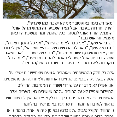
"מאז השבעה באוקטובר אני לא ישנ.ה כמו שצריך".
"היו לי חרדות בעבר, אבל מאז השביעי זה ממש מנהל אותי".
"ה-7.10 הוריד אותי למטה, וככל שהמלחמה נמשכת הדכאון
מעמיק והייאוש גובר".
"יש בי אי שקט", "אני כבר לא מי שהייתי", "אני כל הזמן דואג.ת",
"חזרתי לעשן", "האכילה הרגשית שלי… היא וואי וואי", "אין לי כוח
יותר, אני מותש.ת, פשוט מותש.ת", "הגוף שלי שבור", "אני יוצא.ת
ועושה דברים, אבל קשה לי באמת להנות כמו פעם", "קמ.ה כל
בוקר וזה לא נגמר. רק נהיה יותר ויותר מדאיג/מפחיד".
אלה רק חלק מהמשפטים שאומרים א.נשים שמתיישבים אצלי על
הספה בקליניקה בכמעט שנתיים האחרונות ולאחרונה הם מתעצמים.
ואני אפילו לא מדברת על שורדי ושורדות המסיבות, החיילים
והחיילות ואפילו לא על ההורים שלהם שיושבים כאן לעיתים. אלה
המשפטים שיוצאים מהפה גם לך וגם לי, אפילו אם אין לנו שום חווית
טראומה/אובדן/התמודדות שנוגעת באופן ישיר במלחמה.
זו החוויה הקולקטיבית שלנו כרגע ובאופן כזה או אחר, ברמה זו או
אחרת, רבים מאיתנו בחוויה של דריכות, תקיעות, החזקה, הדחקה,