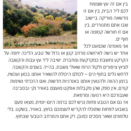
בין אם זה עץ שצומח
לכם ליד הבית, בין אם זו
מדשאה מוריקה ביישוב
שבו אתם מתגוררים, בין
אם זו חורשה קסומה או
חוף ים.
אני מאמינה שכמעט לכל
אחד יש גישה לאיזשהו מרחב קטן או גדול של טבע. הליכה יחפה על
הקרקע נחשבת כמקרקעת ומחברת. ישיבה ליד עץ עבות והקשבה
לציוץ ציפורים ולקול הרוח שאולי נושבת, בהייה בעננים והקשבה
לרחש גלים בחוף הים – לכולם היכולת להשאיר אותנו בכאן ועכשיו,
בזמן ההווה ולהטעין אותנו באנרגיות חדשות. ואם הזכרתי נשימות
קודם, אין ספק שהן מקבלות אפקט מועצם באוויר נקי ובסביבה
שעבורכם היא רגועה ומרפאת.
אז גם אם הטבע פחות נגיש לכם ברמה היום-יומית, מצאו פעם
בשבוע לפחות שתוכלו להקדיש לעצמכם בחוץ, באוויר, בשקט. בלי
טלפונים ושאר מסכים כמובן. רק אתם והמרחב הטבעי שבחוץ.