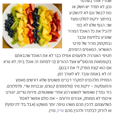
שמזיז אותי בעולם?
נכון, לא תמיד יש חשק או
כוח לבשל וגם לא להשקיע
בחיתוך ירקות לסלט ומצד
שני, הגוף שלנו לא בנוי
להכיל את כל האוכל המהיר
שמגיע בלחיצת עכבר
ובתקתוק מהיר של פרטי
האשראי, המאפים הזמינים,
חטיפי האנרגיה ולפעמים אפילו כבר לא את האוכל שהבאתם
בקופסאות מהסופ"ש אצל ההורים (כי לפחות זה אוכל ביתי, לא נורא
אם הוא קצת מפרק לי את הבטן).
זה לא באמת עובד. לא לאורך זמן.
התחילו מלהכניס למקרר דברים פשוטים שלא דורשים מאמץ
והתעסקות – ירקות מיני (מלפפונים קטנים, עגבניות שרי, פלפלונים,
גזר גמדי) שאפשר לנשנש רגע אחרי ששוטפים, פירות טריים, יוגורט
איכותי לא ממותק, אגוזים וזרעים – את כולם אפשר לאכול
כשלעצמם, להכין מהם משהו טיפה יותר מושקע (אבל בלי להיסחף)
או לזרוק לבלנדר ולהכין מהם
שייק
מזין.