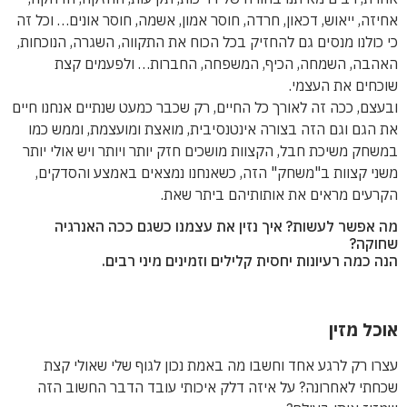
אחיזה, ייאוש, דכאון, חרדה, חוסר אמון, אשמה, חוסר אונים… וכל זה
כי כולנו מנסים גם להחזיק בכל הכוח את התקווה, השגרה, הנוכחות,
האהבה, השמחה, הכיף, המשפחה, החברות… ולפעמים קצת
שוכחים את העצמי.
ובעצם, ככה זה לאורך כל החיים, רק שכבר כמעט שנתיים אנחנו חיים
את הגם וגם הזה בצורה אינטנסיבית, מואצת ומועצמת, וממש כמו
במשחק משיכת חבל, הקצוות מושכים חזק יותר ויותר ויש אולי יותר
משני קצוות ב"משחק" הזה, כשאנחנו נמצאים באמצע והסדקים,
הקרעים מראים את אותותיהם ביתר שאת.
מה אפשר לעשות? איך נזין את עצמנו כשגם ככה האנרגיה
שחוקה?
הנה כמה רעיונות יחסית קלילים וזמינים מיני רבים.
אוכל מזין
עצרו רק לרגע אחד וחשבו מה באמת נכון לגוף שלי שאולי קצת
שכחתי לאחרונה? על איזה דלק איכותי עובד הדבר החשוב הזה