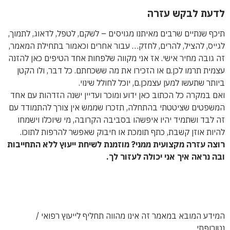
לדעת לבקש עזרה
תיכף שנתיים שרבים מאיתנו מגויסים – לשקם, לטפל, לדאוג, לתמוך,
לגייס, להציל, להרים, לחזק… עבור אחרים וכאמור בתחילת המאמר,
זה גובה מחיר אישי. אז אני מקווה שלפחות אחד הטיפים כאן להזנה
עצמית תרמו לכן.ם או הזכירו את מה ששכחתם. כל דבר, ולו הקטן
ביותר שתעשו למען עצמכן.ם, יוכל לחולל שינוי.
ואם במקרה כל הכתוב כאן ידוע ומוכר ועדיין ישנה הזדהות עם אחד
המשפטים שציטטתי בהתחלה, תזכרו שממש אין צורך להתמודד עם
זה לבד ושתמיד יהיו איפשהו בסביבה הקרובה, מי שיוכלו וישמחו
להיות אוזן קשבת, כתף תומכת או חיבוק שאפשר להרפות לתוכו.
רוצה עזרה מקצועית ממני? מוזמנת לשיחת ייעוץ ללא התחייבות
ובה נראה איך אני יכולה לעזור לך.
המידע המובא במאמר זה אינו מהווה תחליף לייעוץ רפואי /
נטורופתי.