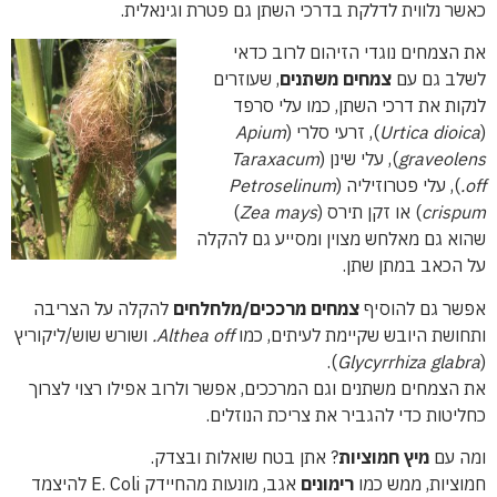
כאשר נלווית לדלקת בדרכי השתן גם פטרת וגינאלית.
את הצמחים נוגדי הזיהום לרוב כדאי
לשלב גם עם
צמחים משתנים
, שעוזרים
לנקות את דרכי השתן, כמו עלי סרפד
(
Urtica dioica
), זרעי סלרי (
Apium
graveolens
), עלי שינן (
Taraxacum
off.
), עלי פטרוזיליה (
Petroselinum
crispum
) או זקן תירס (
Zea mays
)
שהוא גם מאלחש מצוין ומסייע גם להקלה
על הכאב במתן שתן.
אפשר גם להוסיף
צמחים מרככים/מלחלחים
להקלה על הצריבה
ותחושת היובש שקיימת לעיתים, כמו
Althea off.
ושורש שוש/ליקוריץ
).
Glycyrrhiza glabra
(
את הצמחים משתנים וגם המרככים, אפשר ולרוב אפילו רצוי לצרוך
כחליטות כדי להגביר את צריכת הנוזלים.
ומה עם
מיץ חמוציות
? אתן בטח שואלות ובצדק.
חמוציות, ממש כמו
רימונים
אגב, מונעות מהחיידק E. Coli להיצמד