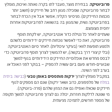
פרוביוטיקה
. בבחירת מוצר, מעבר לתו בקרה נאותה ואיכות, מומלץ
לבחור פרוביוטיקה שמכילה מגוון רחב של חיידקים (חשוב יותר
מכמות החיידקים). מניסיוני הקליני, אפשר אבל אין הכרח לבחור
בפרוביוטיקה נשית, שהמגוון בה בהשוואה לפרוביוטיקות אחרות
יחסית מצומצם.
שעתיים לאחר כל נטילת כדור אנטיביוטיקה, יש לקחת תוסף
פרוביוטיקה, זאת כדי לאפשר נוכחות חיידקים ידידותיים כלשהם
ולמנוע תופעות לוואי (בעיקר עיכוליות). לאחר סיום האנטיביוטיקה
(ובלי קיצורי דרך בבקשה), יש להמשיך לצרוך תוסף פרוביוטיקה כדי
לבסס מחדש את אוכלוסיית החיידקים הידידותיים בגוף למשך
שבועיים-חודש. פעם ביום עשויה להספיק – בבוקר לפני האוכל
או
בערב לפני השינה.
במקביל מומלץ לצרוך
ירקות מותססים באופן טבעי
(
כבישה ביתית
במלח
של מלפפונים, כרוב ושאר ירקות) שגם הם מספקים לגוף
חיידקים שכאלו ואפילו גם את המזון שלהם (פרה-ביוטיקה).
מי שנוטה לדלקות חוזרות, יכולה גם לצרוך פרוביוטיקה למשך תקופה
של מספר חודשים, לתמיכה מניעתית.