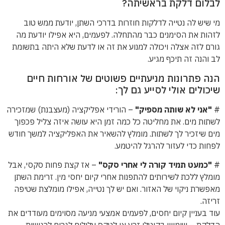
לבלום דלקת בראשיתה?
מי שיש לה נטייה לדלקות חוזרות בדרכי השתן, יודעת ממש טוב
לזהות את הסימנים כבר מהתחלה. לפעמים, היא אפילו יודעת מה
גורם לזה אצלה ויכולה למנוע את זה או לדעת שלא היתה בתשומת
לב והנה זה תיכף מגיע.
הנה פתרונות מניעתיים פשוטים של אורחות חיים
שיכולים אולי לסייע גם לך:
#
"אני לא שותה מספיק"
– הורידי אפליקציה (מעצבנת) שמזכירה
לשתות מים. את מחליטה כל כמה זמן היא עושה איזה צליל פכפוך
מים שיזכיר לך לשתות. מומלץ להשאיר את האפליקציה למשך חודש
לפחות כדי לעזור להרגל להיטמע.
#
"כמעט תמיד קורה לי אחרי סקס"
– אז קצת פחות סקסי, אבל
מומלץ ללכת לשירותים להתפנות אחרי קיום יחסי מין. זרימת השתן
מאפשרת ניקוי של האזור. ואם יש לך נטייה, אפילו מומלצת שטיפה
זריזה.
עוד בעניין קיום יחסים, לפעמים אמצעי מניעה מסוימים מעודדים את