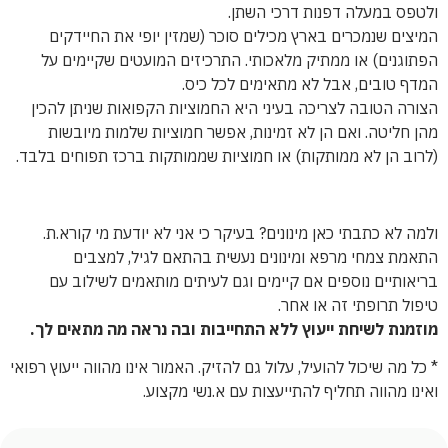
ולטפס במעלה דפנות דרכי השתן.
המיצים שנמכרים בארץ מכילים סוכר (שמזין יופי את החיידקים
הפתוגנים) או ממתיק מלאכותי. התרכיזים המועטים שקיימים על
המדף טובים, אבל לא מתאימים לכל כיס.
הצורה הטובה לצריכה בעיני היא החמוציות הקפואות שניתן להכין
מהן חליטה. ואם הן לא זמינות, אפשר חמוציות שלמות מיובשות
(לרוב הן לא ממותקות) או חמוציות שממותקות ברכז תפוחים בלבד.
ולמה לא כתבתי כאן מינונים? בעיקר כי אני לא יודעת מי קורא.ת.
התאמת צמחי מרפא ומינונים נעשית בהתאם לגיל, למצבים
בריאותיים נוספים אם קיימים וגם לעיתים מותאמים לשילוב עם
טיפול תרופתי זה או אחר.
מוזמנת לשיחת ייעוץ ללא התחייבות ובה נראה מה מתאים לך.
* כל מה שיכול להועיל, עלול גם להזיק. האמור אינו מהווה ייעוץ רפואי
ואינו מהווה תחליף להתייעצות עם א.נשי מקצוע.