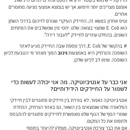
הדלקת – שימוש בקוטלי זרע או לטקס עלולים לגרום לרגישות.
אומנם מצריכים יותר חיפוש, אך יש בנמצא אמצעי מניעה מחומרים
אחרים.
וטיפ אחרון בנושא זה, החיידק העיקרי שגורם לזיהום בדרכי השתן
הוא E. Coli שמצוי בצואה שלנו. יחסי מין שמשלבים את הפתחים
השונים, בהחלט עוזרים לחיידק "לעבור דירה".
# בהקשר של E. Coli, דרך נוספת שבה החיידק מגיע לאזור
השופכה והנרתיק היא באמצעות
ניגוב
הפוך מאזור פי הטבעת לכיוון
השופכה. שימו לב לכיוון שלכן.
אני כבר על אנטיביוטיקה. מה אני יכולה לעשות כדי
לשמור על החיידקים הידידותיים?
אנטיביוטיקה כאמור, לא בוררת בין חיידקים פתוגניים לבין חיידקי
הפלאורה שלנו שנמצאים בין השאר, גם באזור הנרתיק. הכחדת
שומרי הסף של הגוף שלנו מאפשרת לחיידקים פתוגניים להתבסס
ולתפוס את כל המקום.
אם את כבר צורכת אנטיביוטיקה, מומלץ להיעזר בתוסף