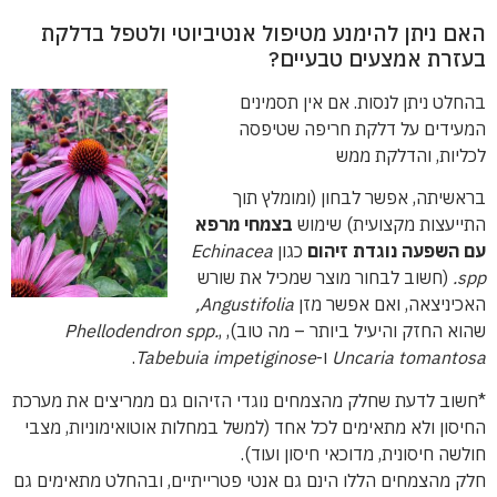
האם ניתן להימנע מטיפול אנטיביוטי ולטפל בדלקת
בעזרת אמצעים טבעיים?
בהחלט ניתן לנסות. אם אין תסמינים
המעידים על דלקת חריפה שטיפסה
לכליות, והדלקת ממש
בראשיתה, אפשר לבחון (ומומלץ תוך
התייעצות מקצועית) שימוש
בצמחי מרפא
עם השפעה נוגדת זיהום
כגון
Echinacea
spp.
(חשוב לבחור מוצר שמכיל את שורש
האכיניצאה, ואם אפשר מזן
Angustifolia,
שהוא החזק והיעיל ביותר – מה טוב),
,
Phellodendron spp.
Uncaria tomantosa
ו-
Tabebuia impetiginose
.
*חשוב לדעת שחלק מהצמחים נוגדי הזיהום גם ממריצים את מערכת
החיסון ולא מתאימים לכל אחד (למשל במחלות אוטואימוניות, מצבי
חולשה חיסונית, מדוכאי חיסון ועוד).
חלק מהצמחים הללו הינם גם אנטי פטרייתיים, ובהחלט מתאימים גם