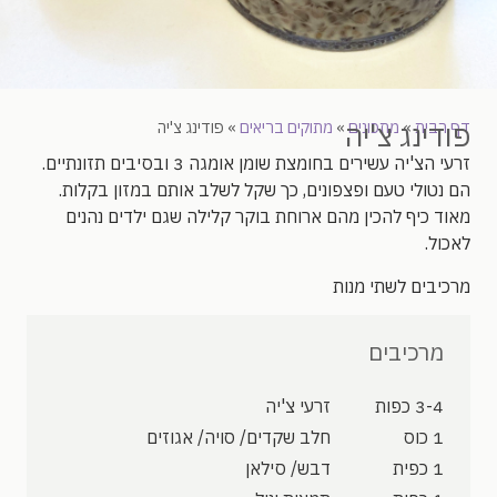
פודינג צ'יה
דף הבית
»
מתכונים
»
מתוקים בריאים
»
פודינג צ'יה
זרעי הצ'יה עשירים בחומצת שומן אומגה 3 ובסיבים תזונתיים.
הם נטולי טעם ופצפונים, כך שקל לשלב אותם במזון בקלות.
מאוד כיף להכין מהם ארוחת בוקר קלילה שגם ילדים נהנים
לאכול.
מרכיבים לשתי מנות
מרכיבים
3-4 כפות
זרעי צ'יה
1 כוס
חלב שקדים/ סויה/ אגוזים
1 כפית
דבש/ סילאן