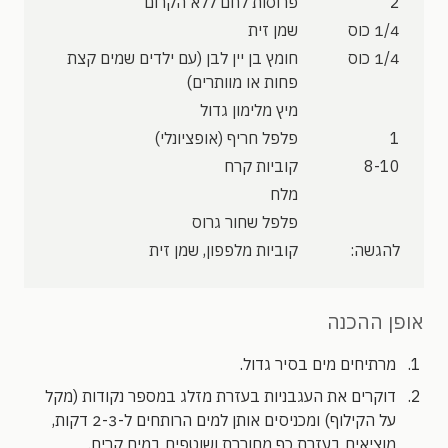
2
פרוסות לחם ללא הקרום
1/4 כוס
שמן זית‬
1/4 כוס
חומץ בן יין לבן‬ (עם ילדים שמים קצת
פחות או מוותרים)
מיץ מלימון גדול
1
פלפל חריף (אופציונלי)
8-10
קוביות קרח
מלח
פלפל שחור גרוס
להגשה:
קוביות מלפפון, שמן זית
אופן ההכנה
מרתיחים מים בסיר גדול.
דוקרים את העגבניות בעזרת מזלג במספר נקודות (מקל
על הקילוף) ומכניסים אותן למים הרותחים ל-2-3 דקות,
מוציאים בעזרת כף מחוררת ושוטפים במים קרים.