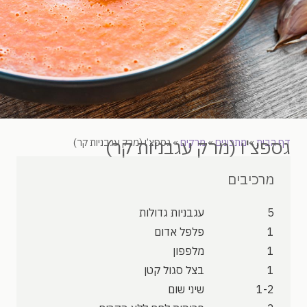
גספצ'ו (מרק עגבניות קר)
דף הבית
»
מתכונים
»
מרקים
»
גספצ’ו (מרק עגבניות קר)
מרכיבים
5
עגבניות גדולות
1
פלפל אדום
1
מלפפון
1
בצל סגול קטן
1-2
שיני שום