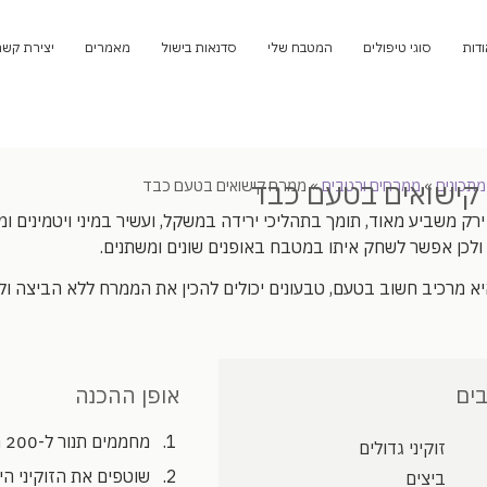
ודות
סוגי טיפולים
המטבח שלי
סדנאות בישול
מאמרים
יצירת קשר
קישואים בטעם כבד
מתכונים
»
ממרחים ורטבים
»
ממרח קישואים בטעם כבד
ו ירק משביע מאוד, תומך בתהליכי ירידה במשקל, ועשיר במיני ויטמינים ומי
 ולכן אפשר לשחק איתו במטבח באופנים שונים ומשתנים.
א מרכיב חשוב בטעם, טבעונים יכולים להכין את הממרח ללא הביצה ול
ים
אופן ההכנה
מחממים תנור ל-200 מעלות על מצב גריל.
זוקיני גדולים
שוטפים את הזוקיני היט
ביצים