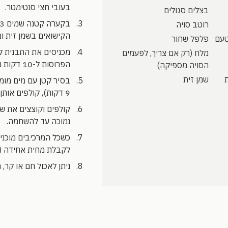
בעובי חצי סנטימטר.
בצלים סגולים
רוטב סויה
הקישואים בשמן זית ומ
טעם
פלפל שחור
מלח (רק אם צריך, לפעמים
הפרוסות ל-10 דקות נוספות (אם הפרוסות לא השחימו עדיין, נותנים עוד זמן).
הסויה מספיקה)
שמן זית
9 דקות), קולפים אותן ומניחים להתקרר.
קולפים וקוצצים את ש
נמוכה עד להשחמה.
כשכל המרכיבים מוכני
לקבלת מחית אחידה (א
ניתן לאכול חם או קר, 