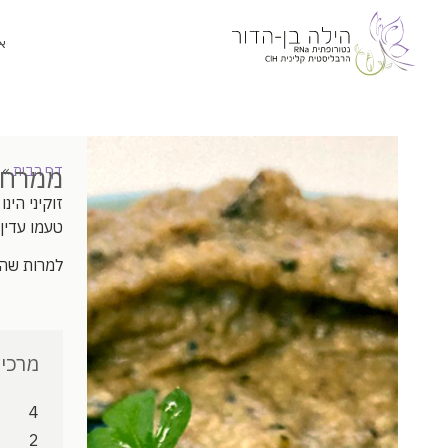
א
ממרח 
דף הבית
»
זוקיני הינ
טעמו עדין
למרות שהי
מרכיב
4
2