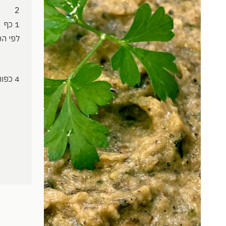
2
1 כף
לפי ה
4 כפות