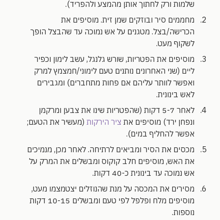
שלמות ורק לחתוך אותן מהמצע ולהפריד).
מחממים סיר ובוזקים שמן זית. מוסיפים את
הכרישה/בצל. מטגנים על אש נמוכה עד שהבצל הופך
לשקוף מעט.
מוסיפים את הפטריות, שורש גלנגל, עשב לימון וכפיר
ליים (שני האחרונים נותנים טעם לימוני/חמצמץ למרק
ואפשר לוותר עליהם אם פחות מתחברים) ומגבירים
לאש בינונית.
לאחר 5-7 דקות (שהפטריות שינו את צבען ומרקמן
ונפחן ירד) מוסיפים את
ציר הירקות
(מעשיר את הטעם;
אפשר להחליף במים).
מכסים את הסיר ומביאים לרתיחה. לאחר מכן, מנמיכים
את האש, מוסיפים חלב קוקוס ומבשלים את המרק על
אש נמוכה עד בינונית כ-40 דקות.
מסירים את המכסה על מנת שהנוזלים יצטמצמו מעט,
מוסיפים מלח ופלפל לפי טעם ומבשלים 10-15 דקות
נוספות.