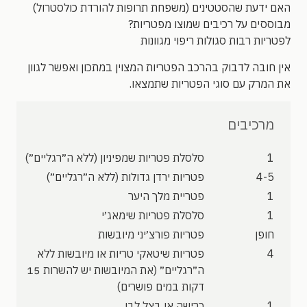
האם ידעת שהסטטינים (משפחת תרופות להורדת כולסטרול)
מבוססים על רכיבים שמוצו מפטריות?
לפטריות רבות סגולות ריפוי מגוונות
אין חובה לדבוק בהרכב הפטריות המצוין במתכון ואפשר לגוון
את המרק עם סוגי הפטריות שתמצאו.
מרכיבים
1
סלסלת פטריות שמפיניון (ללא ה״רגליים״)
4-5
פטריות ירדן גדולות (ללא ה״רגליים״)
1
פטריית מלך היער
1
סלסלת פטריות שימאג׳י
חופן
פטריות פורצ׳יני מיובשות
4
פטריות שיטאקי טריות או מיובשות ללא
ה״רגליים״ (את המיובשות יש להשרות 15
דקות במים פושרים)
1
כרישה או בצל לבן