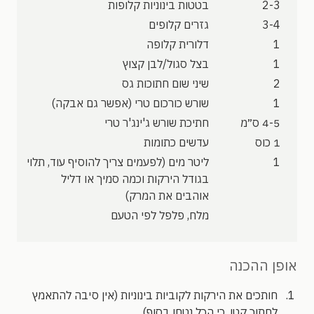
2-3
בטטות בינוניות קלופות
3-4
גזרים קלופים
1
דלורית קלופה
1
בצל סגול/לבן קצוץ
2
שיני שום חתוכות גס
1
שורש כורכום טרי (אפשר גם אבקה)
4-5 ס״מ
חתיכת שורש ג'ינג'ר טרי
1 כוס
עדשים כתומות
1
ליטר מים (לפעמים צריך להוסיף עוד, תלוי
בגודל הירקות וכמה סמיך או דליל
אוהבים את המרק)
מלח, פלפל לפי הטעם
אופן ההכנה
חותכים את הירקות לקוביות בינוניות (אין סיבה להתאמץ
לחתוך קטן, כי הכל נטחן בסוף).