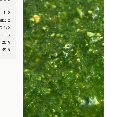
1-2
2 כפות
1/2 כוס
קורט
אופציונ
אופציונ