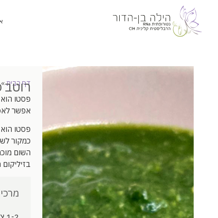
א
רוטב 
דף הבית
»
פסטו הוא 
אפשר לאכו
פסטו הוא ג
כמקור לשו
השום מוכר
בזיליקום 
מרכיב
1-2 צרורות