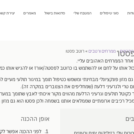
ודות
סוגי טיפולים
המטבח שלי
סדנאות בישול
מאמרים
יצירת קשר
פסטו
מתכונים
»
ממרחים ורטבים
»
רוטב פסטו
אחד הממרחים האהובים עליי.
ל אותו על לחם או להשתמש בו כרוטב לפסטה/אורז או להגיש אותו כמ
ם מזון פונקציונלי מבחינתי ומשמש כטיפול תומך במיגור תולעי מעיים ל
ם טרי ולגרעיני דלעת (שמחליפים את הצנוברים במקרה זה).
 כקוטל תולעים וגרעיני הדלעת מהווים מקור איכותי לאבץ שתומך במערכ
מכיל רכיבים ארומתיים שממלאים אותנו בשמחה ולכן פסטו הוא גם מזון 
ים
אופן ההכנה
לפני ההכנה אפשר לק
עלי בזיליקום יפים ורעננים