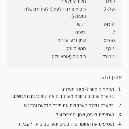
קורט
מלח הימלאיה
½2-2
כוסות פירה דלעת (דלעת מבושלת
ומעוכה)
⅓ כוס
דבש
2
ביצים
½ כוס
שמן זרעי ענבים
1 כף
תמצית וניל
1 מיכל
ריקוטה (אופציונלי)
אופן ההכנה
מחממים תנור ל-180 מעלות.
בקערת ערבוב בינונית מערבבים את המרכיבים היבשים.
בקערה גדולה מערבבים את פירה הדלעת והדבש.
מוסיפים ביצים, שמן ותמצית וניל.
מוסיפים את החומרים היבשים ומערבבים עד לקבלת