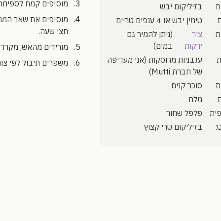
מוסיפים קמח לספיחת הנוזלים
בזיליקום יבש
מוסיפים את שאר המרכ
טימין יבש או 4 ענפים טריים
חצי שעה.
ציר
(ניתן להמיר גם
ירקות
במים)
מורידים מהאש, מקררי
עגבניות מרוסקות (אני מעדיפה
משפרים תיבול לפי צור
של חברת Mutti)
סוכר קנים
מלח
פלפל שחור
:
בזיליקום טרי קצוץ