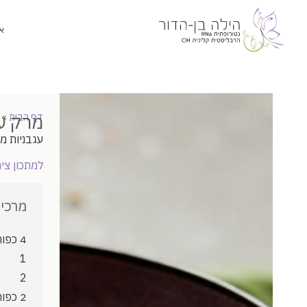
א
מרק עג
דף הבית
»
עגבניות מכ
למתכון ציר
מרכיב
4 כפות
1
2
2 כפות