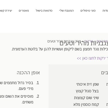
ודות
סוגי טיפולים
המטבח שלי
סדנאות בישול
מאמרים
יצירת קשר
בניות מהיר וטעים
מתכונים
»
מרקים
»
מרק עגבניות מהיר וטעים
ילות נוגד חמצון בשם ליקופן ועשויות להגן על בלוטת הערמונית.
 ירקות לחצו כאן >>
ים
אופן ההכנה
שמן זית איכותי
מידי פעם.
בצל סגול קצוץ
שיני שום קצוצות
משחים.
קמח כוסמין מלא