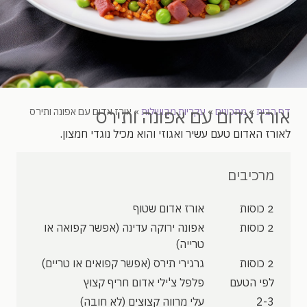
אורז אדום עם אפונה ותירס
דף הבית
»
מתכונים
»
עקריות מבושלות
»
אורז אדום עם אפונה ותירס
לאורז האדום טעם עשיר ואגוזי והוא מכיל נוגדי חמצון.
מרכיבים
2 כוסות
אורז אדום שטוף
2 כוסות
אפונה ירוקה עדינה (אפשר קפואה או
טרייה)
2 כוסות
גרגירי תירס (אפשר קפואים או טריים)
לפי הטעם
פלפל צ'ילי אדום חריף קצוץ
2-3
עלי מרווה קצוצים (לא חובה)