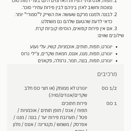
תפוח, אגס ומיני הפירות האדומים הינם בעלי רמות סוכר
נמוכות וחשוב לאזן ביניהם לבין פירות עתירי סוכר.
לבננה ולמנגו מרקם שעושה את השייק ל"סמודי" יותר.
כדאי לדעת שהטעם שלהם גם משתלט.
אם אין פירות קפואים, הוסיפו קוביות קרח.
שילובים שווים:
יוגורט, תפוח, תותים, אוכמניות, קשיו, עלי נענע
יוגורט, תפוח, מנגו, אננס, חמאת שקדים, צ'ילי גרוס
יוגורט, תפוח, בננה, תמר, גרנולה, פקאנים
מרכיבים
1/2 כוס
יוגורט לא ממותק (או חצי כוס חלב
שקדים/אגוזים/סויה)
1 כוס
פירות חתוכים:
תפוח / אגס / חופן תותים / אוכמניות /
פטל / תערובת פירות יער / בננה / מנגו /
אפרסק / משמש / נקטרינה / אננס / מלון