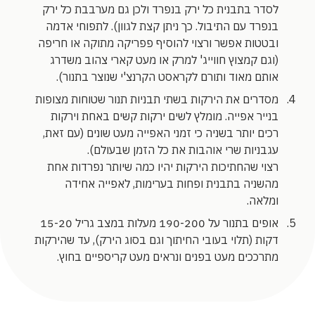
לסדר בתבנית כל ירק בנפרד ולכן גם מערבבת כל ירק
בנפרד עם התיבול. כך ניתן קצת לגוון). לתפוחי אדמה
ובטטות אפשר ורצוי להוסיף פפריקה מתוקה או חריפה
(וגם קמצוץ חווייג' למרק או מעט קארי צהוב משדרג
אותם מאוד ותורם לקראסט הקרנצ'י שנוצר בתנור).
מסדרים את הירקות בשתי תבניות תנור שטוחות מצופות
בנייר אפייה. מומלץ לשים ירקות קשים באחת וירקות
רכים יותר בשניה כי זמני האפייה מעט שונים (עם זאת,
עגבניות שרי אוהבות את כל הזמן שבעולם).
רצוי שהחתיכות הירקות יהיו כמה שיותר נפרדות אחת
מהשניה בתבנית ופחות בערימות, לאפייה אחידה
ומלאה.
אופים בתנור על 190-200 מעלות במצב גריל 15-20
דקות (תלוי בעובי החיתוך וגם בסוג הירק), עד שהירקות
מתרככים מעט בפנים ונראים מעט קריספיים בחוץ.